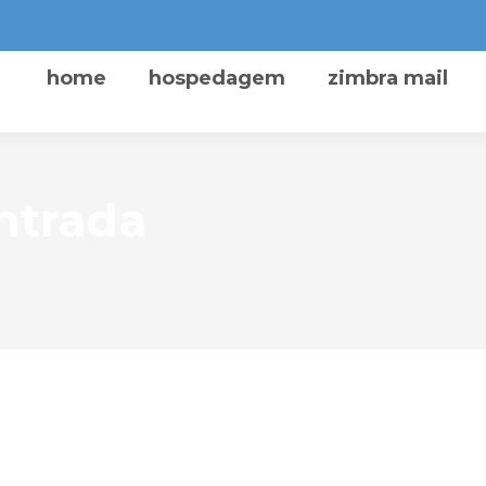
home
hospedagem
zimbra mail
ntrada
 página não pôde ser enc