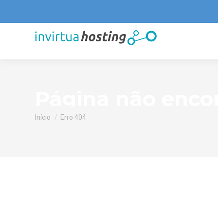
Página não enco
Você está aqui:
Início
Erro 404
Oops! A