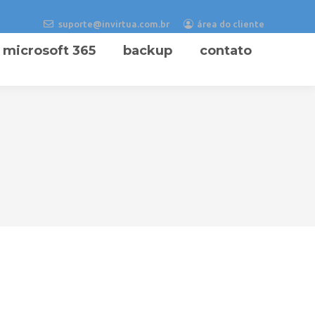
suporte@invirtua.com.br
área do cliente
microsoft 365
backup
contato
ontrada.